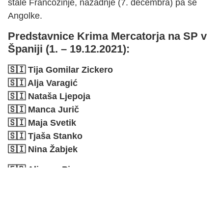
stale Francozinje, nazadnje (7. decembra) pa še
Angolke.
Predstavnice Krima Mercatorja na SP v
Španiji (1. – 19.12.2021):
🇸🇮 Tija Gomilar Zickero
🇸🇮 Alja Varagić
🇸🇮 Nataša Ljepoja
🇸🇮 Manca Jurič
🇸🇮 Maja Svetik
🇸🇮 Tjaša Stanko
🇸🇮 Nina Žabjek
🇫🇷 Alisson Pineau
🇫🇷 Oceane Sercien Ugolin
🇧🇷 Barbara Arenhart