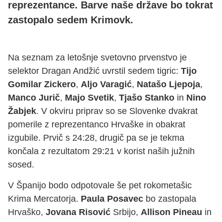
reprezentance. Barve naše države bo tokrat
zastopalo sedem Krimovk.
Na seznam za letošnje svetovno prvenstvo je
selektor Dragan Andžić uvrstil sedem tigric:
Tijo
Gomilar Zickero
,
Aljo Varagić
,
Natašo Ljepoja
,
Manco Jurič
,
Majo Svetik
,
Tjašo Stanko
in
Nino
Žabjek
. V okviru priprav so se Slovenke dvakrat
pomerile z reprezentanco Hrvaške in obakrat
izgubile. Prvič s 24:28, drugič pa se je tekma
končala z rezultatom 29:21 v korist naših južnih
sosed.
V Španijo bodo odpotovale še pet rokometašic
Krima Mercatorja.
Paula Posavec
bo zastopala
Hrvaško,
Jovana Risović
Srbijo,
Allison Pineau
in