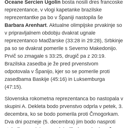
Oceane Sercien Ugolin
bosta nosili dres francoske
reprezentance, v vlogi kapetanke brazilske
reprezentantke pa bo v Španiji nastopila še
Barbara Arenhart
. Aktualne olimpijske prvakinje so
v pripravljalnem obdobju dvakrat ugnale
reprezentanco Madžarske (33:28 in 29:28), Srbkinje
pa so se dvakrat pomerile s Severno Makedonijo.
Prvič so zmagale s 33:25, drugič pa z 20:19.
Brazilska zasedba je že pred prvenstvom
odpotovala v Španijo, kjer so se pomerile proti
zasedbama Baskije (45:16) in Luksemburga
(47:15).
Slovenska rokometna reprezentanca bo nastopala v
skupini A. Dekleta bodo prvenstvo odprla v petek, 3.
decembra, ko se bodo pomerila proti Črnogorkam.
Dva dni pozneje (5. decembra) jim bodo nasproti