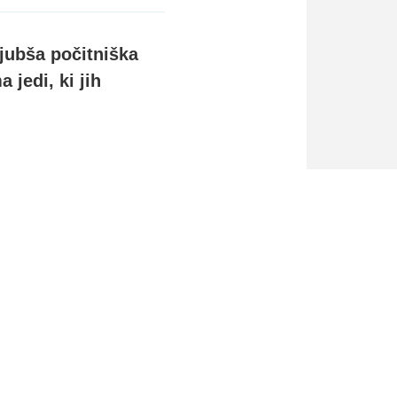
ljubša počitniška
 jedi, ki jih
NASLEDNJA NOVICA
FOTO: Krim Mercator : FTC