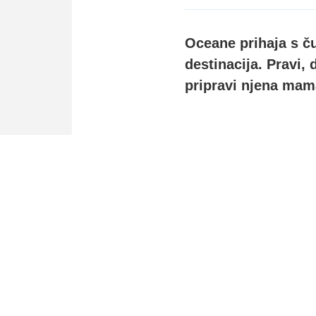
Oceane prihaja s ču
destinacija. Pravi, 
pripravi njena mam
PREJŠNJA NOVICA
Bregar ima recept za nove točke