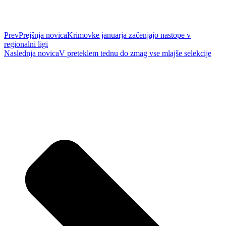
Prev
Prejšnja novica
Krimovke januarja začenjajo nastope v
regionalni ligi
Naslednja novica
V preteklem tednu do zmag vse mlajše selekcije