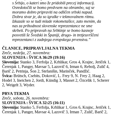
s Srbijo, o kateri smo že pridobili precej informacij.
Osredotočili se bomo predvsem na obrambo, saj se
moramo dobro pripraviti na odličen srbski napad.
Dobra stvar je, da so igralke v tekmovalnem ritmu.
Izkazale so se tudi mlade rokometašice, zato menim, da
nas za prihodnost slovenske reprezentance ne sme
skrbeti. Po pripravah na Srbkinje se bomo kasneje
posvetili še Švedski in Španiji, drugo- in tretjeuvrščeni
reprezentanci z zadnjega evropskega prvenstva.”
ČLANICE, PRIPRAVLJALNA TEKMA
Zreče, nedelja, 27. novembra:
SLOVENIJA : ŠVICA 36:29 (19:16)
Slovenija:
Stanko 3, Ferfolja 2, Krhlikar, Gros 4, Krajnc, Jeriček 1,
Čerenjak 1, Panger, Mavsar 5, Lazovič 6, Irman 6, Rebolj, Zulič 4,
Barič 2, Petrinja, Šon 2, Stefanišin, Marinček, Pandžić.
Švica:
Brütsch, Csebits, Doković, L. Frey 9, N. Frey 2, Haag 2,
Hodel 3, Ineichen 2, Jordi, Kündig 3, Masset 2, Özcelik 1, Scherer
2, Weigelt 3, Wyder.
PRVA TEKMA
Zreče, sobota, 26. novembra:
SLOVENIJA : ŠVICA 32:25 (16:11)
Slovenija:
Stanko 5, Ferfolja, Krhlikar 1, Gros 6, Krajnc, Jeriček 1,
Čerenjak 1, Panger, Mavsar 4, Lazovič 3, Irman 7, Zulič, Barič 2,