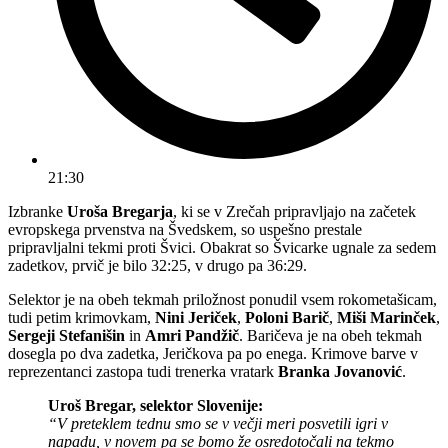
21:30
Izbranke
Uroša Bregarja
, ki se v Zrečah pripravljajo na začetek
evropskega prvenstva na Švedskem, so uspešno prestale
pripravljalni tekmi proti Švici. Obakrat so Švicarke ugnale za sedem
zadetkov, prvič je bilo 32:25, v drugo pa 36:29.
Selektor je na obeh tekmah priložnost ponudil vsem rokometašicam,
tudi petim krimovkam,
Nini Jeriček
,
Poloni Barič
,
Miši Marinček
,
Sergeji Stefanišin
in
Amri Pandžič
. Baričeva je na obeh tekmah
dosegla po dva zadetka, Jeričkova pa po enega. Krimove barve v
reprezentanci zastopa tudi trenerka vratark
Branka Jovanović
.
Uroš Bregar
, selektor Slovenije:
“V preteklem tednu smo se v večji meri posvetili igri v
napadu, v novem pa se bomo že osredotočali na tekmo