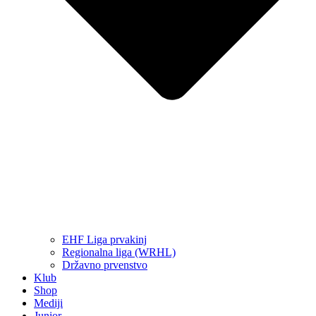
EHF Liga prvakinj
Regionalna liga (WRHL)
Državno prvenstvo
Klub
Shop
Mediji
Junior