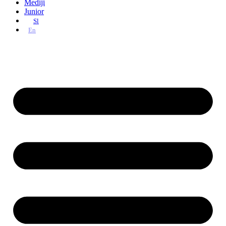
Mediji
Junior
Sl
En